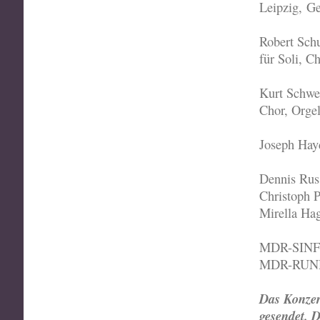
Leipzig, G
Robert Sch
für Soli, C
Kurt Schwer
Chor, Orge
Joseph Hay
Dennis Russ
Christoph P
Mirella Ha
MDR-SIN
MDR-RU
Das Konze
gesendet. 