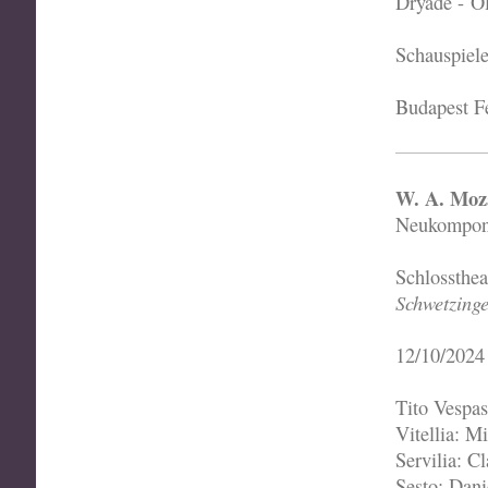
Dryade - O
Schauspiel
Budapest Fe
W. A. Moza
Neukomponi
Schlossthe
Schwetzinge
12/10/2024
Tito Vespas
Vitellia: M
Servilia: Cl
Sesto: Dani