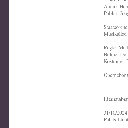
Annio: Har
Publio: Jo
Staatsorche
Musikalisc
Regie: Mar
Bühne: Dor
Kostüme : 
Opernchor u
Liederaben
31/10/20
Palais Lich