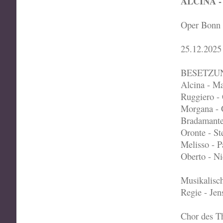
ALCINA -
Oper Bonn
25.12.2025
BESETZU
Alcina - M
Ruggiero - 
Morgana - 
Bradamante
Oronte - S
Melisso - 
Oberto - N
Musikalisch
Regie - Je
Chor des T