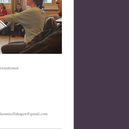
nformationen:
rclassmirellahagen@gmail.com